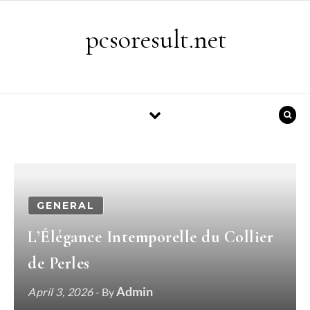
Skip to content
pcsoresult.net
GENERAL
L’Élégance Intemporelle du Collier
de Perles
Admin
April 3, 2026
- By