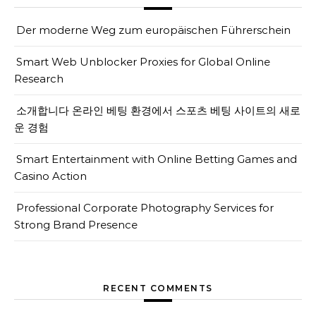
Der moderne Weg zum europäischen Führerschein
Smart Web Unblocker Proxies for Global Online
Research
소개합니다 온라인 베팅 환경에서 스포츠 베팅 사이트의 새로
운 경험
Smart Entertainment with Online Betting Games and
Casino Action
Professional Corporate Photography Services for
Strong Brand Presence
RECENT COMMENTS