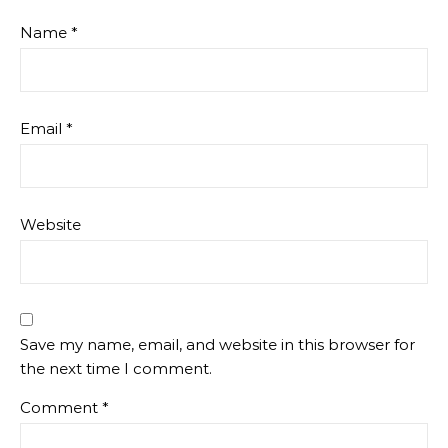
Name
*
Email
*
Website
Save my name, email, and website in this browser for
the next time I comment.
Comment
*