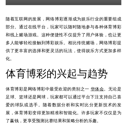
随着互联网的发展，网络博彩逐渐成为娱乐行业的重要组成
部分。通过在线平台，玩家可以随时随地参与各种体育博彩
和线上赌场游戏。这种便捷性不仅提升了用户体验，也让更
多人能够轻松接触到博彩娱乐。相比传统赌场，网络博彩提
供了更丰富的选择和更灵活的玩法，使得娱乐方式更加多样
化。
体育博彩的兴起与趋势
体育博彩是网络博彩中最受欢迎的类别之一
华体会
。无论是
足球、篮球还是网球，玩家都可以通过平台下注支持自己喜
爱的球队或选手。随着数据分析和实时比分更新技术的发
展，体育博彩变得更加精准和智能化。许多玩家不仅仅是为
了赢钱，更享受预测比赛结果和策略分析的乐趣。