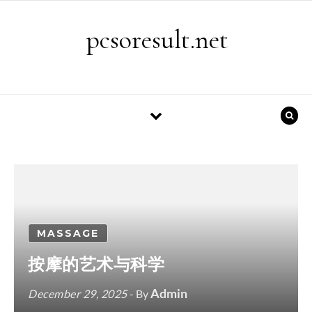
Skip to content
pcsoresult.net
MASSAGE
按摩的艺术与科学
Admin
December 29, 2025
- By