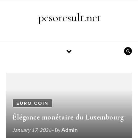
Skip to content
pcsoresult.net
EURO COIN
Élégance monétaire du Luxembourg
Admin
January 17, 2026
- By