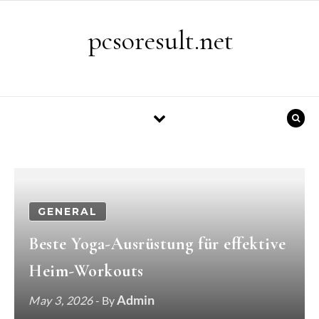
Skip to content
pcsoresult.net
GENERAL
Beste Yoga-Ausrüstung für effektive
Heim-Workouts
Admin
May 3, 2026
- By